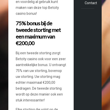
en voordelig al gebruik kunt
Contact
maken van deze top Betcity
casino bonus!
75% bonus bij de
tweede storting met
een maximum van
€200,00
Bij een tweede storting zorgt
Betcity casino ook voor een zeer
aantrekkelijke bonus. U ontvangt
75% van uw storting, bovenop
uw storting. Uw storting mag
echter maximaal €200,00
bedragen. De tweede storting
wordt op deze manier ook een
stuk interessanter!
Elke storting die volgt op de