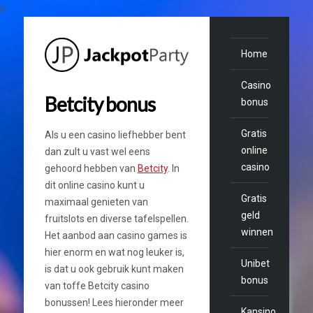
c
Home
Casino
Betcity bonus
bonus
Gratis
Als u een casino liefhebber bent
online
dan zult u vast wel eens
casino
gehoord hebben van
Betcity
. In
dit online casino kunt u
Gratis
maximaal genieten van
geld
fruitslots en diverse tafelspellen.
winnen
Het aanbod aan casino games is
hier enorm en wat nog leuker is,
Unibet
is dat u ook gebruik kunt maken
bonus
van toffe Betcity casino
bonussen! Lees hieronder meer
Kansino